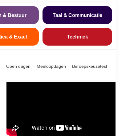
n & Bestuur
Taal & Communicatie
tica & Exact
Techniek
Open dagen
Meeloopdagen
Beroepskeuzetest