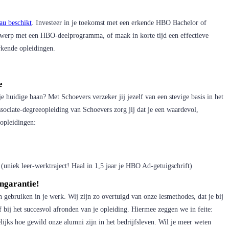
au beschikt
. Investeer in je toekomst met een erkende HBO Bachelor of
derwerp met een HBO-deelprogramma, of maak in korte tijd een effectieve
rkende opleidingen.
ee
e huidige baan? Met Schoevers verzeker jij jezelf van een stevige basis in het
ociate-degreeopleiding van Schoevers zorg jij dat je een waardevol,
opleidingen:
(uniek leer-werktraject! Haal in 1,5 jaar je HBO Ad-getuigschrift)
angarantie!
en gebruiken in je werk. Wij zijn zo overtuigd van onze lesmethodes, dat je bij
of bij het succesvol afronden van je opleiding. Hiermee zeggen we in feite:
elijks hoe gewild onze alumni zijn in het bedrijfsleven. Wil je meer weten