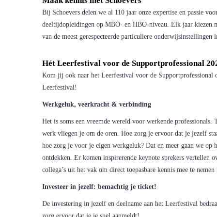
Maak kennis met Schoevers
Bij Schoevers delen we al 110 jaar onze expertise en passie voo
deeltijdopleidingen op MBO- en HBO-niveau. Elk jaar kiezen m
van de meest gerespecteerde particuliere onderwijsinstellingen
Hét Leerfestival voor de Supportprofessional 2
Kom jij ook naar het Leerfestival voor de Supportprofessiona
Leerfestival!
Werkgeluk, veerkracht & verbinding
Het is soms een vreemde wereld voor werkende professionals. 
werk vliegen je om de oren. Hoe zorg je ervoor dat je jezelf sta
hoe zorg je voor je eigen werkgeluk? Dat en meer gaan we op h
ontdekken. Er komen inspirerende keynote sprekers vertellen o
collega’s uit het vak om direct toepasbare kennis mee te nemen 
Investeer in jezelf: bemachtig je ticket!
De investering in jezelf en deelname aan het Leerfestival bedraa
zorg ervoor dat je je snel aanmeldt!