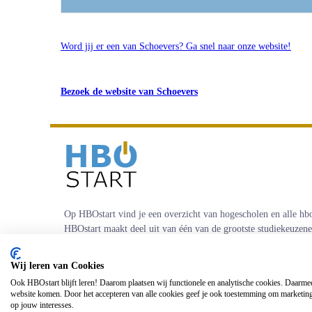
Word jij er een van Schoevers? Ga snel naar onze website!
Bezoek de website van Schoevers
Op HBOstart vind je een overzicht van hogescholen en alle hb
HBOstart maakt deel uit van één van de grootste studiekeuzen
Nederland (
Keuzes
). Jaarlijks helpen wij het merendeel van al
studiekiezers en begeleiden wij meerdere loopbaantrajecten.
Wij leren van Cookies
Ook HBOstart blijft leren! Daarom plaatsen wij functionele en analytische cookies. Daarme
website komen. Door het accepteren van alle cookies geef je ook toestemming om marketing
op jouw interesses.