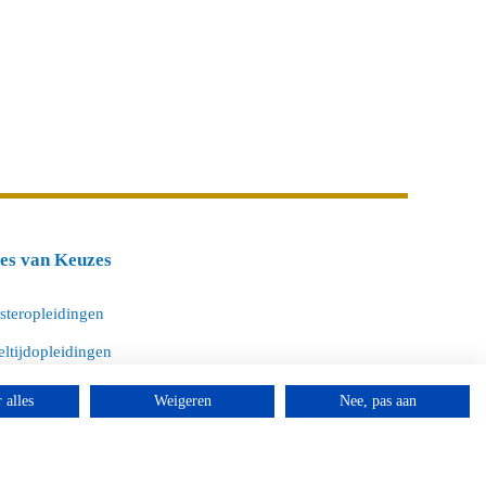
tes van Keuzes
steropleidingen
ltijdopleidingen
versitaire opleidingen
 alles
Weigeren
Nee, pas aan
O opleidingen