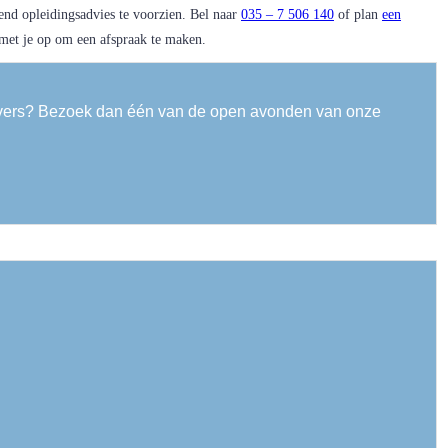
vend opleidingsadvies te voorzien. Bel naar
035 – 7 506 140
of plan
een
 met je op om een afspraak te maken.
choevers? Bezoek dan één van de open avonden van onze