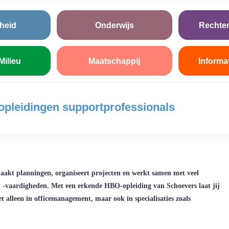
heid
Onderwijs
Rechte
Milieu
Maatschappij
Informa
opleidingen supportprofessionals
maakt planningen, organiseert projecten en werkt samen met veel
 en -vaardigheden. Met een erkende HBO-opleiding van Schoevers laat jij
et alleen in officemanagement, maar ook in specialisaties zoals