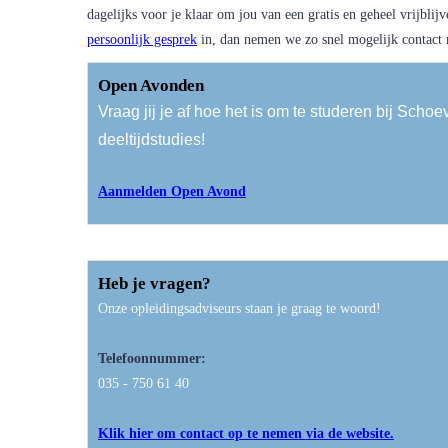
dagelijks voor je klaar om jou van een gratis en geheel vrijblij
persoonlijk gesprek
in, dan nemen we zo snel mogelijk contact
Open Avonden
Vraag jij je af hoe het is om te studeren bij S
deeltijdstudies!
Aanmelden Open Avond
Heb je vragen?
Onze opleidingsadviseurs staan je graag te woord!
Telefoonnummer:
035 - 750 61 40
Klik hier om contact op te nemen via de website.