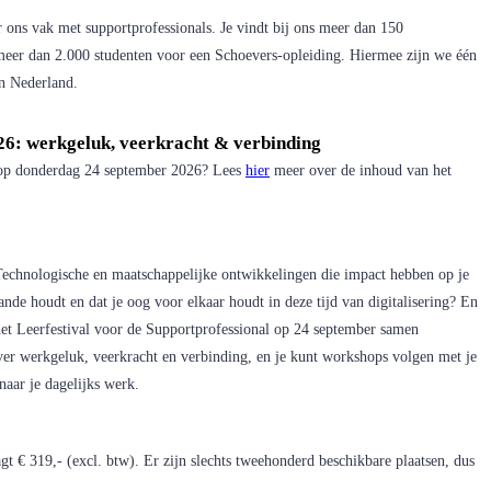
r ons vak met supportprofessionals. Je vindt bij ons meer dan 150
eer dan 2.000 studenten voor een Schoevers-opleiding. Hiermee zijn we één
 in Nederland.
026: werkgeluk, veerkracht & verbinding
l op donderdag 24 september 2026? Lees
hier
meer over de inhoud van het
Technologische en maatschappelijke ontwikkelingen die impact hebben op je
ande houdt en dat je oog voor elkaar houdt in deze tijd van digitalisering? En
et Leerfestival voor de Supportprofessional op 24 september samen
ver werkgeluk, veerkracht en verbinding, en je kunt workshops volgen met je
naar je dagelijks werk.
gt € 319,- (excl. btw). Er zijn slechts tweehonderd beschikbare plaatsen, dus