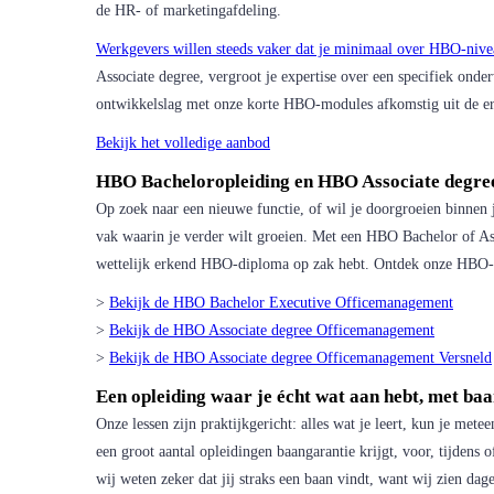
de HR- of marketingafdeling.
Werkgevers willen steeds vaker dat je minimaal over HBO-nive
Associate degree, vergroot je expertise over een specifiek on
ontwikkelslag met onze korte HBO-modules afkomstig uit de e
Bekijk het volledige aanbod
HBO Bacheloropleiding en HBO Associate degr
Op zoek naar een nieuwe functie, of wil je doorgroeien binnen j
vak waarin je verder wilt groeien. Met een HBO Bachelor of Ass
wettelijk erkend HBO-diploma op zak hebt. Ontdek onze HBO-
>
Bekijk de HBO Bachelor Executive Officemanagement
>
Bekijk de HBO Associate degree Officemanagement
>
Bekijk de HBO Associate degree Officemanagement Versneld
Een opleiding waar je écht wat aan hebt, met ba
Onze lessen zijn praktijkgericht: alles wat je leert, kun je mete
een groot aantal opleidingen baangarantie krijgt, voor, tijdens 
wij weten zeker dat jij straks een baan vindt, want wij zien dag