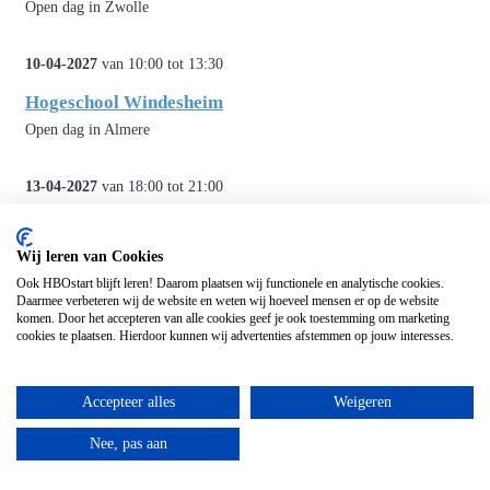
Open dag in Zwolle
10-04-2027
van 10:00 tot 13:30
Hogeschool Windesheim
Open dag in Almere
13-04-2027
van 18:00 tot 21:00
Hogeschool van Amsterdam
Kom naar onze open avond op verschillende locaties, proef de sfeer
Wij leren van Cookies
en ontmoet andere studiekiezers. Of stel je vragen aan studenten en/of
Ook HBOstart blijft leren! Daarom plaatsen wij functionele en analytische cookies.
Daarmee verbeteren wij de website en weten wij hoeveel mensen er op de website
docenten. Zie hva.nl/opendag voor meer informatie.
komen. Door het accepteren van alle cookies geef je ook toestemming om marketing
cookies te plaatsen. Hierdoor kunnen wij advertenties afstemmen op jouw interesses.
24-06-2027
van 19:00 tot 20:30
Zuyd Hogeschool
Accepteer alles
Weigeren
Ben je op zoek naar een leuke op­lei­ding? Kom dan naar de online
Nee, pas aan
open avond van Zuyd! Dit is jouw kans om ont­dek­ken welke op­lei­
ding bij jou past.