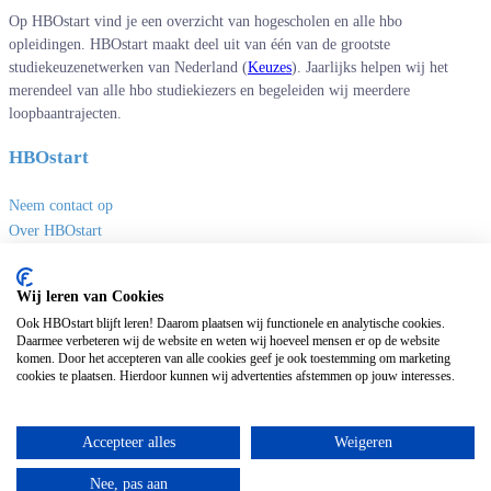
Op HBOstart vind je een overzicht van hogescholen en alle hbo
opleidingen. HBOstart maakt deel uit van één van de grootste
studiekeuzenetwerken van Nederland (
Keuzes
). Jaarlijks helpen wij het
merendeel van alle hbo studiekiezers en begeleiden wij meerdere
loopbaantrajecten.
HBOstart
Neem contact op
Over HBOstart
Adverteren
Disclaimer en privacy
Wij leren van Cookies
Handige links
Ook HBOstart blijft leren! Daarom plaatsen wij functionele en analytische cookies.
Daarmee verbeteren wij de website en weten wij hoeveel mensen er op de website
komen. Door het accepteren van alle cookies geef je ook toestemming om marketing
Sites van Keuzes
cookies te plaatsen. Hierdoor kunnen wij advertenties afstemmen op jouw interesses.
Masteropleidingen
Deeltijdopleidingen
Accepteer alles
Weigeren
Universitaire opleidingen
Nee, pas aan
MBO opleidingen