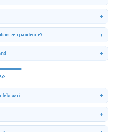
ijdens een pandemie?
and
ze
n februari