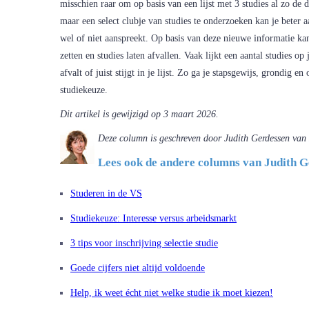
misschien raar om op basis van een lijst met 3 studies al zo de d
maar een select clubje van studies te onderzoeken kan je beter 
wel of niet aanspreekt. Op basis van deze nieuwe informatie kan 
zetten en studies laten afvallen. Vaak lijkt een aantal studies op 
afvalt of juist stijgt in je lijst. Zo ga je stapsgewijs, grondig en
studiekeuze.
Dit artikel is gewijzigd op 3 maart 2026.
Deze column is geschreven door Judith Gerdessen van
Lees ook de andere columns van Judith 
Studeren in de VS
Studiekeuze: Interesse versus arbeidsmarkt
3 tips voor inschrijving selectie studie
Goede cijfers niet altijd voldoende
Help, ik weet écht niet welke studie ik moet kiezen!