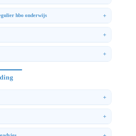
regulier hbo onderwijs
iding
ieadvies