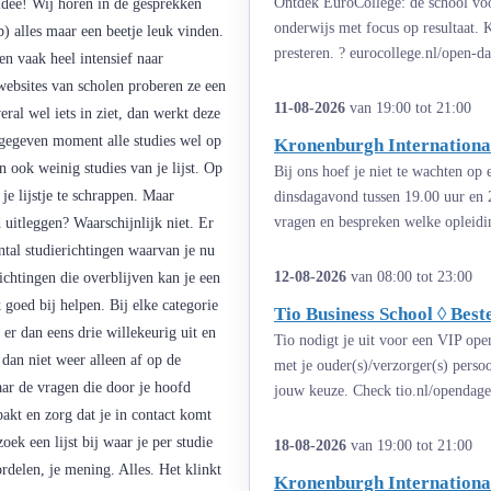
Ontdek EuroCollege: de school voor
idee! Wij horen in de gesprekken
onderwijs met focus op resultaat.
b) alles maar een beetje leuk vinden.
presteren. ? eurocollege.nl/open-d
en vaak heel intensief naar
websites van scholen proberen ze een
11-08-2026
van 19:00 tot 21:00
veral wel iets in ziet, dan werkt deze
n gegeven moment alle studies wel op
Kronenburgh International
n ook weinig studies van je lijst. Op
Bij ons hoef je niet te wachten op
je lijstje te schrappen. Maar
dinsdagavond tussen 19.00 uur en 
vragen en bespreken welke opleiding
 uitleggen? Waarschijnlijk niet. Er
antal studierichtingen waarvan je nu
12-08-2026
van 08:00 tot 23:00
richtingen die overblijven kan je een
 goed bij helpen. Bij elke categorie
Tio Business School ◊ Bes
k er dan eens drie willekeurig uit en
Tio nodigt je uit voor een VIP ope
 dan niet weer alleen af op de
met je ouder(s)/verzorger(s) perso
aar de vragen die door je hoofd
jouw keuze. Check tio.nl/opendage
pakt en zorg dat je in contact komt
ek een lijst bij waar je per studie
18-08-2026
van 19:00 tot 21:00
rdelen, je mening. Alles. Het klinkt
Kronenburgh International