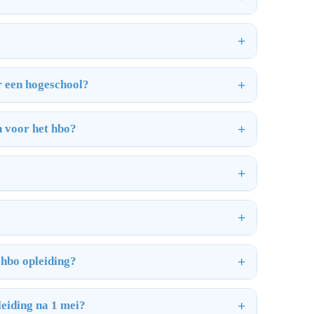
r een hogeschool?
n voor het hbo?
 hbo opleiding?
leiding na 1 mei?