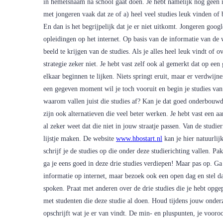
in hemelsnaam na school gaat doen. Je hebt namelijk nog geen 
met jongeren vaak dat ze of a) heel veel studies leuk vinden of 
En dan is het begrijpelijk dat je er niet uitkomt. Jongeren googl
opleidingen op het internet. Op basis van de informatie van de 
beeld te krijgen van de studies. Als je alles heel leuk vindt of o
strategie zeker niet. Je hebt vast zelf ook al gemerkt dat op ee
elkaar beginnen te lijken. Niets springt eruit, maar er verdwijne
een gegeven moment wil je toch vooruit en begin je studies van 
waarom vallen juist die studies af? Kan je dat goed onderbouwd
zijn ook alternatieven die veel beter werken. Je hebt vast een a
al zeker weet dat die niet in jouw straatje passen. Van de studie
lijstje maken. De website
www.hbostart.nl
kan je hier natuurlijk
schrijf je de studies op die onder deze studierichting vallen. Pa
ga je eens goed in deze drie studies verdiepen! Maar pas op. Ga
informatie op internet, maar bezoek ook een open dag en stel d
spoken. Praat met anderen over de drie studies die je hebt opge
met studenten die deze studie al doen. Houd tijdens jouw onderzo
opschrijft wat je er van vindt. De min- en pluspunten, je vooroo