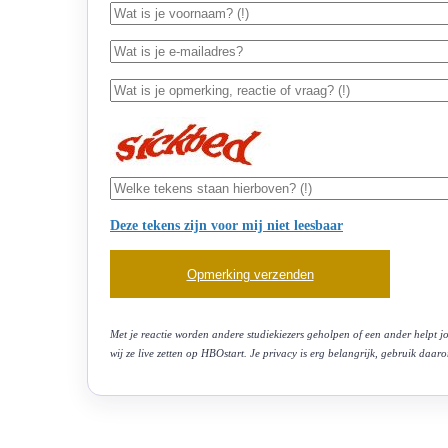
Deze tekens zijn voor mij niet leesbaar
Met je reactie worden andere studiekiezers geholpen of een ander helpt jo
wij ze live zetten op HBOstart. Je privacy is erg belangrijk, gebruik daar