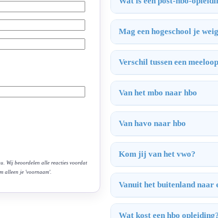
Wat is een post-hbo-opleid
Mag een hogeschool je wei
Verschil tussen een meeloo
Van het mbo naar hbo
Van havo naar hbo
Kom jij van het vwo?
u. Wij beoordelen alle reacties voordat
om alleen je 'voornaam'.
Vanuit het buitenland naar
Wat kost een hbo opleiding