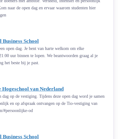
 doeners met ambitie. Versneld, intensief en persoonlijk
 Kom naar de open dag en ervaar waarom studenten hier
agen
 Business School
 een open dag. Je bent van harte welkom om elke
21:00 uur binnen te lopen. We beantwoorden graag al je
 het beste bij je past.
te Hogeschool van Nederland
n dag op de vestiging. Tijdens deze open dag word je samen
onlijk en op afspraak ontvangen op de Tio-vestiging van
n/#persoonlijke-od
 Business School