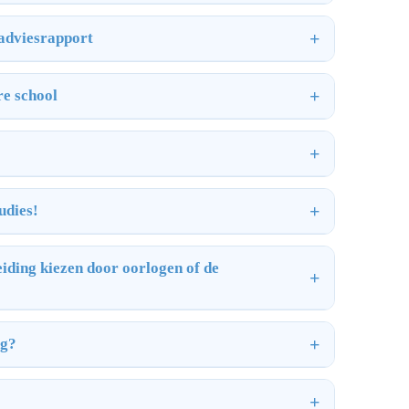
 adviesrapport
re school
udies!
iding kiezen door oorlogen of de
ng?