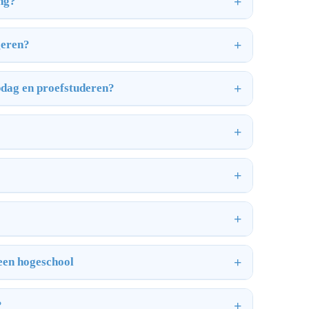
ing?
geren?
pdag en proefstuderen?
 een hogeschool
?