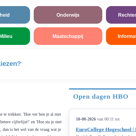
heid
Onderwijs
Rechte
Milieu
Maatschappij
Informa
kiezen?
Open dagen HBO
je te trekken: 'Hoe ver ben je al met
10-08-2026
van 00:11 tot
etere cijferlijst!' en 'Hoe sta je met
EuroCollege Hogeschool | 
t, dan is het wel van de vraag wat je