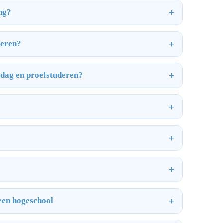
ing?
geren?
pdag en proefstuderen?
 een hogeschool