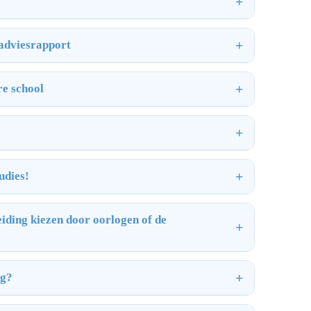
 adviesrapport
re school
udies!
iding kiezen door oorlogen of de
ng?