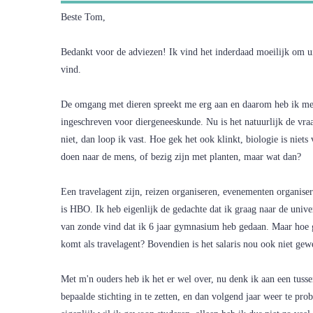
Beste Tom,
Bedankt voor de adviezen! Ik vind het inderdaad moeilijk om ui
vind.
De omgang met dieren spreekt me erg aan en daarom heb ik me 
ingeschreven voor diergeneeskunde. Nu is het natuurlijk de vraa
niet, dan loop ik vast. Hoe gek het ook klinkt, biologie is niet
doen naar de mens, of bezig zijn met planten, maar wat dan?
Een travelagent zijn, reizen organiseren, evenementen organiser
is HBO. Ik heb eigenlijk de gedachte dat ik graag naar de univer
van zonde vind dat ik 6 jaar gymnasium heb gedaan. Maar hoe gr
komt als travelagent? Bovendien is het salaris nou ook niet gewe
Met m'n ouders heb ik het er wel over, nu denk ik aan een tus
bepaalde stichting in te zetten, en dan volgend jaar weer te pr