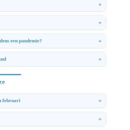
ijdens een pandemie?
and
ze
n februari