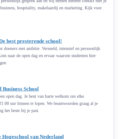
 persoonlijk gesprek aan en wij nemen meteen contact met je
business, hospitality, makelaardij en marketing. Kijk voor
De best presterende school!
 doeners met ambitie. Versneld, intensief en persoonlijk
 Kom naar de open dag en ervaar waarom studenten hier
agen
 Business School
 een open dag. Je bent van harte welkom om elke
21:00 uur binnen te lopen. We beantwoorden graag al je
 het beste bij je past.
te Hogeschool van Nederland