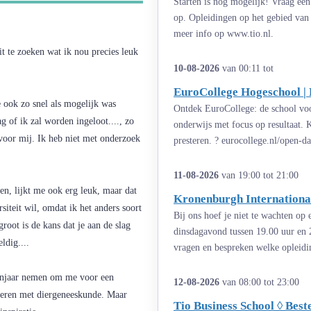
Starten is nog mogelijk! Vraag een
op. Opleidingen op het gebied van 
meer info op www.tio.nl.
t te zoeken wat ik nou precies leuk
10-08-2026
van 00:11 tot
EuroCollege Hogeschool | 
ook zo snel als mogelijk was
Ontdek EuroCollege: de school voor
g of ik zal worden ingeloot...., zo
onderwijs met focus op resultaat.
s voor mij. Ik heb niet met onderzoek
presteren. ? eurocollege.nl/open-d
11-08-2026
van 19:00 tot 21:00
en, lijkt me ook erg leuk, maar dat
Kronenburgh International
siteit wil, omdat ik het anders soort
Bij ons hoef je niet te wachten op
oot is de kans dat je aan de slag
dinsdagavond tussen 19.00 uur en 
ldig....
vragen en bespreken welke opleiding
senjaar nemen om me voor een
12-08-2026
van 08:00 tot 23:00
oberen met diergeneeskunde. Maar
Tio Business School ◊ Bes