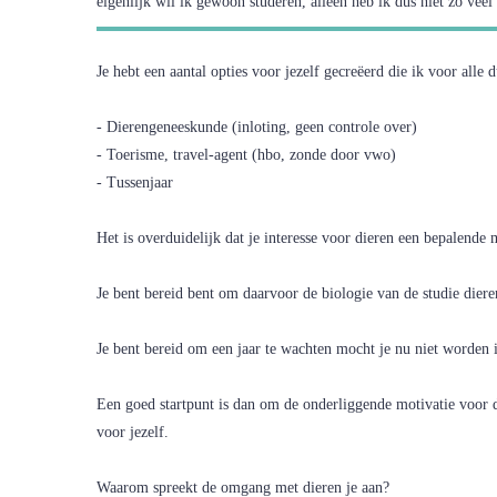
eigenlijk wil ik gewoon studeren, alleen heb ik dus niet zo veel i
Je hebt een aantal opties voor jezelf gecreëerd die ik voor alle d
- Dierengeneeskunde (inloting, geen controle over)
- Toerisme, travel-agent (hbo, zonde door vwo)
- Tussenjaar
Het is overduidelijk dat je interesse voor dieren een bepalende m
Je bent bereid bent om daarvoor de biologie van de studie dier
Je bent bereid om een jaar te wachten mocht je nu niet worden 
Een goed startpunt is dan om de onderliggende motivatie voor
voor jezelf.
Waarom spreekt de omgang met dieren je aan?