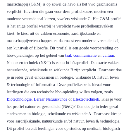
maatschappij (C&M) is op zowel de havo als het vwo geschiedenis
verplicht. Havisten die gaan voor deze profielkeuze, moeten een
moderne vreemde taal kiezen, vwo'ers wiskunde C. Het C&M-profiel
is het enige profiel waarbij je verplicht twee profielkeuzevakken
kiest. Je kiest uit de vakken economie, aardrijkskunde en
maatschappijwetenschappen en daarnaast een moderne vreemde taal,
een kunstvak of filosofie. Dit profiel is een goede voorbereiding op
hbo-opleidingen op het gebied van
taal, communicatie
en
cultuur
.
Natuur en techniek (N&T) is een echt bètaprofiel. De exacte vakken
natuurkunde, scheikunde en wiskunde B zijn verplicht. Daarnaast doe
je in ieder geval eindexamen in biologie, wiskunde D, natuur, leven
& technologie of informatica. Deze profielkeuze is ideaal voor
leerlingen die een technische hbo-opleiding willen volgen, zoals
Biotechnologie
,
Leraar Natuurkunde
of
Elektrotechniek
. Kies je voor
het profiel natuur en gezondheid (N&G)? Dan doe je in ieder geval
eindexamen in biologie, scheikunde en wiskunde A. Daarnaast kies je
voor aardrijkskunde, natuurkunde en/of natuur, leven & technologie.
Dit profiel bereidt leerlingen voor op studies op medisch, biologisch