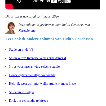
Dit artikel is gewijzigd op 4 maart 2026.
Deze column is geschreven door Judith Gerdessen van
KeuzeSprong
.
Lees ook de andere columns van Judith Gerdessen
Studeren in de VS
Studiekeuze: Interesse versus arbeidsmarkt
3 tips voor inschrijving selectie studie
Goede cijfers niet altijd voldoende
Help, ik weet écht niet welke studie ik moet kiezen!
Studeren in België
Druk om een studie te kiezen