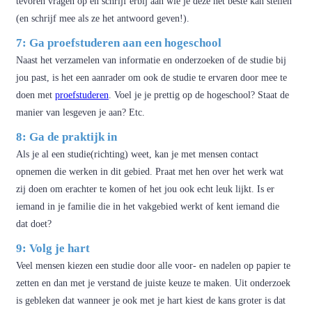
tevoren vragen op en schrijf erbij aan wie je deze het beste kan stellen
(en schrijf mee als ze het antwoord geven!).
7: Ga proefstuderen aan een hogeschool
Naast het verzamelen van informatie en onderzoeken of de studie bij
jou past, is het een aanrader om ook de studie te ervaren door mee te
doen met
proefstuderen
. Voel je je prettig op de hogeschool? Staat de
manier van lesgeven je aan? Etc.
8: Ga de praktijk in
Als je al een studie(richting) weet, kan je met mensen contact
opnemen die werken in dit gebied. Praat met hen over het werk wat
zij doen om erachter te komen of het jou ook echt leuk lijkt. Is er
iemand in je familie die in het vakgebied werkt of kent iemand die
dat doet?
9: Volg je hart
Veel mensen kiezen een studie door alle voor- en nadelen op papier te
zetten en dan met je verstand de juiste keuze te maken. Uit onderzoek
is gebleken dat wanneer je ook met je hart kiest de kans groter is dat