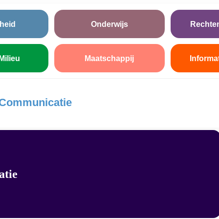
heid
Onderwijs
Rechte
Milieu
Maatschappij
Informa
 Communicatie
atie