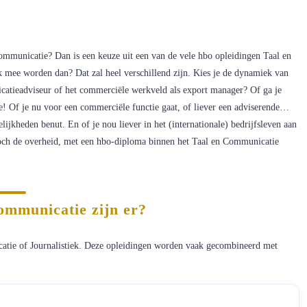
t communicatie? Dan is een keuze uit een van de vele hbo opleidingen Taal en
k mee worden dan? Dat zal heel verschillend zijn. Kies je de dynamiek van
icatieadviseur of het commerciële werkveld als export manager? Of ga je
ze! Of je nu voor een commerciële functie gaat, of liever een adviserende…
lijkheden benut. En of je nou liever in het (internationale) bedrijfsleven aan
f toch de overheid, met een hbo-diploma binnen het Taal en Communicatie
ommunicatie zijn er?
catie of Journalistiek. Deze opleidingen worden vaak gecombineerd met