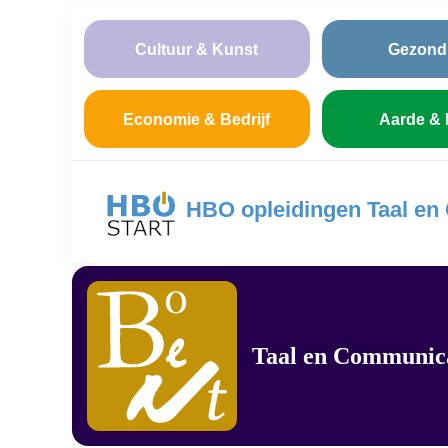
Cultuur & Kunst
Gezond
Economie & Bedrijf
Aarde & 
HBO opleidingen Taal en
Taal en Communic