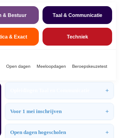
n & Bestuur
Taal & Communicatie
tica & Exact
Techniek
Open dagen
Meeloopdagen
Beroepskeuzetest
Opleidingen Taal en Communicatie
Voor 1 mei inschrijven
Open dagen hogescholen