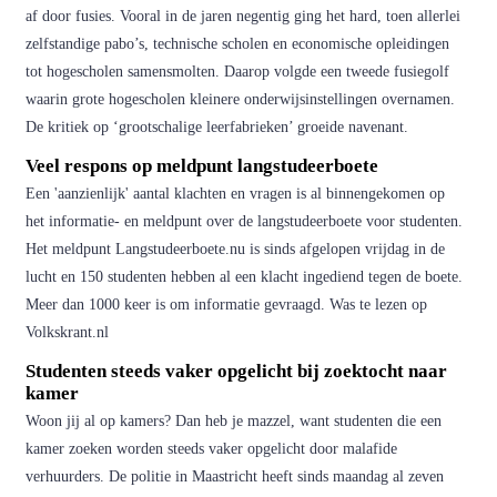
af door fusies. Vooral in de jaren negentig ging het hard, toen allerlei
zelfstandige pabo’s, technische scholen en economische opleidingen
tot hogescholen samensmolten. Daarop volgde een tweede fusiegolf
waarin grote hogescholen kleinere onderwijsinstellingen overnamen.
De kritiek op ‘grootschalige leerfabrieken’ groeide navenant.
Veel respons op meldpunt langstudeerboete
Een 'aanzienlijk' aantal klachten en vragen is al binnengekomen op
het informatie- en meldpunt over de langstudeerboete voor studenten.
Het meldpunt Langstudeerboete.nu is sinds afgelopen vrijdag in de
lucht en 150 studenten hebben al een klacht ingediend tegen de boete.
Meer dan 1000 keer is om informatie gevraagd. Was te lezen op
Volkskrant.nl
Studenten steeds vaker opgelicht bij zoektocht naar
kamer
Woon jij al op kamers? Dan heb je mazzel, want studenten die een
kamer zoeken worden steeds vaker opgelicht door malafide
verhuurders. De politie in Maastricht heeft sinds maandag al zeven