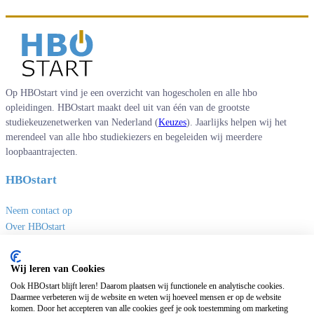
Op HBOstart vind je een overzicht van hogescholen en alle hbo
opleidingen. HBOstart maakt deel uit van één van de grootste
studiekeuzenetwerken van Nederland (
Keuzes
). Jaarlijks helpen wij het
merendeel van alle hbo studiekiezers en begeleiden wij meerdere
loopbaantrajecten.
HBOstart
Neem contact op
Over HBOstart
Adverteren
Disclaimer en privacy
Wij leren van Cookies
Handige links
Ook HBOstart blijft leren! Daarom plaatsen wij functionele en analytische cookies.
Daarmee verbeteren wij de website en weten wij hoeveel mensen er op de website
komen. Door het accepteren van alle cookies geef je ook toestemming om marketing
Sites van Keuzes