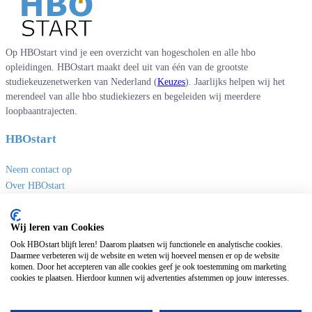
Op HBOstart vind je een overzicht van hogescholen en alle hbo
opleidingen. HBOstart maakt deel uit van één van de grootste
studiekeuzenetwerken van Nederland (
Keuzes
). Jaarlijks helpen wij het
merendeel van alle hbo studiekiezers en begeleiden wij meerdere
loopbaantrajecten.
HBOstart
Neem contact op
Over HBOstart
Adverteren
Disclaimer en privacy
Wij leren van Cookies
Handige links
Ook HBOstart blijft leren! Daarom plaatsen wij functionele en analytische cookies.
Daarmee verbeteren wij de website en weten wij hoeveel mensen er op de website
komen. Door het accepteren van alle cookies geef je ook toestemming om marketing
Sites van Keuzes
cookies te plaatsen. Hierdoor kunnen wij advertenties afstemmen op jouw interesses.
Masteropleidingen