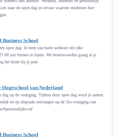
 doeners met ambitie. Versneld, intensief en persoonlijk
 Kom naar de open dag en ervaar waarom studenten hier
agen
 Business School
 een open dag. Je bent van harte welkom om elke
21:00 uur binnen te lopen. We beantwoorden graag al je
 het beste bij je past.
te Hogeschool van Nederland
n dag op de vestiging. Tijdens deze open dag word je samen
onlijk en op afspraak ontvangen op de Tio-vestiging van
n/#persoonlijke-od
 Business School