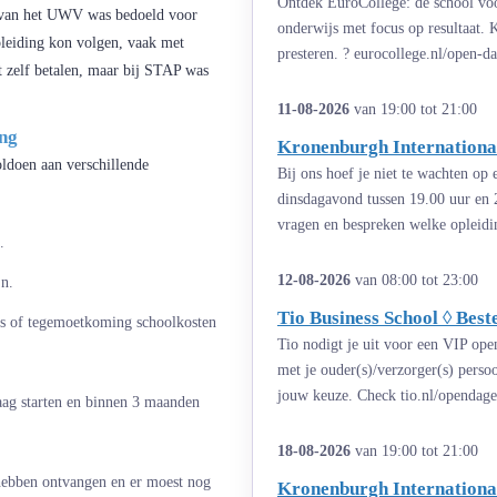
Ontdek EuroCollege: de school voor
t van het UWV was bedoeld voor
onderwijs met focus op resultaat.
pleiding kon volgen, vaak met
presteren. ? eurocollege.nl/open-d
st zelf betalen, maar bij STAP was
11-08-2026
van 19:00 tot 21:00
ng
Kronenburgh International
doen aan verschillende
Bij ons hoef je niet te wachten op
dinsdagavond tussen 19.00 uur en 
vragen en bespreken welke opleiding
.
12-08-2026
van 08:00 tot 23:00
jn.
Tio Business School ◊ Bes
rs of tegemoetkoming schoolkosten
Tio nodigt je uit voor een VIP ope
met je ouder(s)/verzorger(s) perso
jouw keuze. Check tio.nl/opendage
aag starten en binnen 3 maanden
18-08-2026
van 19:00 tot 21:00
hebben ontvangen en er moest nog
Kronenburgh International