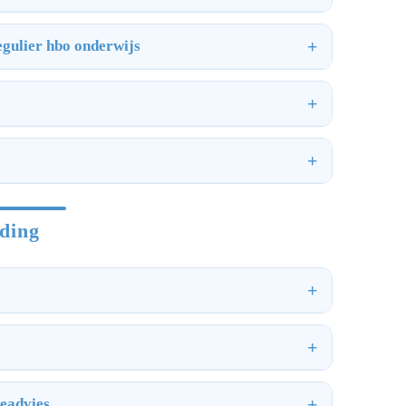
regulier hbo onderwijs
iding
ieadvies