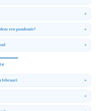
ijdens een pandemie?
and
ze
n februari