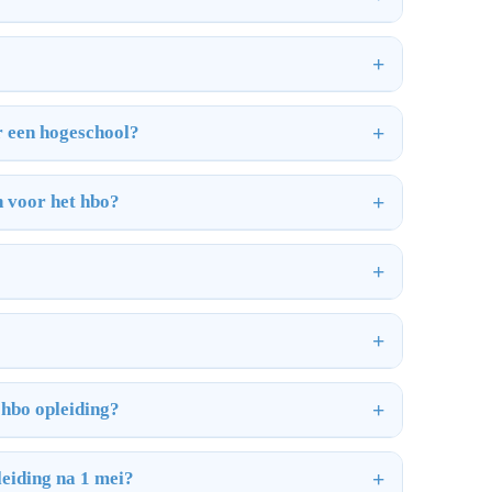
r een hogeschool?
n voor het hbo?
 hbo opleiding?
leiding na 1 mei?