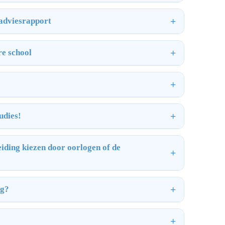
 adviesrapport
re school
udies!
iding kiezen door oorlogen of de
ng?