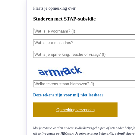
Plaats je opmerking over
Studeren met STAP-subsidie
Deze tekens zijn voor mij niet leesbaar
Met je reactie worden andere studiekiezers geholpen of een ander helpt jo
wij ze live zetten op HBOstart. Je privacy is erg belangrijk, gebruik daar