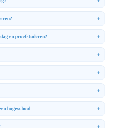
ing?
geren?
pdag en proefstuderen?
 een hogeschool
?